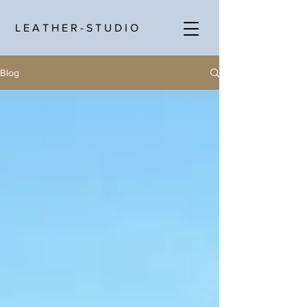
L E A T H E R - S T U D I O
Blog